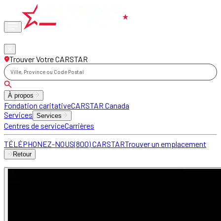
Phone
locations
Trouver Votre CARSTAR
Ville, Province ou Code Postal
À propos
Fondation caritative
CARSTAR Canada
Services
Services
Centres de service
Carrières
TÉLÉPHONEZ-NOUS
(800) CARSTAR
Trouver un emplacement
Retour