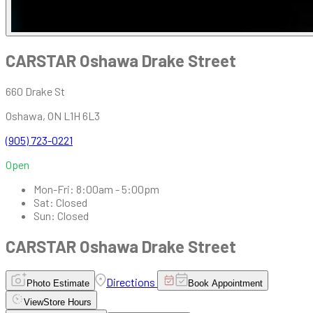
CARSTAR Oshawa Drake Street
660 Drake St
Oshawa
,
ON
L1H 6L3
(905) 723-0221
Open
Mon-Fri
:
8:00am - 5:00pm
Sat
:
Closed
Sun
:
Closed
CARSTAR Oshawa Drake Street
Directions
Photo Estimate
Book Appointment
View
Store Hours